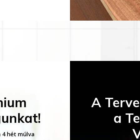
mium
A Terve
unkat!
a Te
V
 4 hét múlva