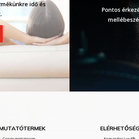
rmékünkre idő és
Pontos érkezé
.
mellébeszé
MUTATÓTERMEK
ELÉRHETŐSÉ
Corvin mintaterem
Komandor Lux Kft.