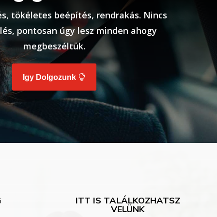
s, tökéletes beépítés, rendrakás. Nincs
lés, pontosan úgy lesz minden ahogy
megbeszéltük.
Igy Dolgozunk
G
ITT IS TALÁLKOZHATSZ
VELÜNK