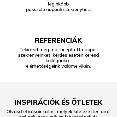
leginkább
passzoló nappali szekrényhez.
REFERENCIÁK
Tekintsd meg már beépített nappali
szekrényeinket, kérdés esetén keresd
kollégánkat
elérhetőségeink valamelyikén.
INSPIRÁCIÓK ÉS ÖTLETEK
Olvasd el írásainkat is, melyek kifejezetten arról
szólnak, hogy milyen lehetőségek és