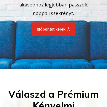
lakásodhoz legjobban passzoló
nappali szekrényt.
Időpontot kérek
Válaszd a Prémium
Kényelmi