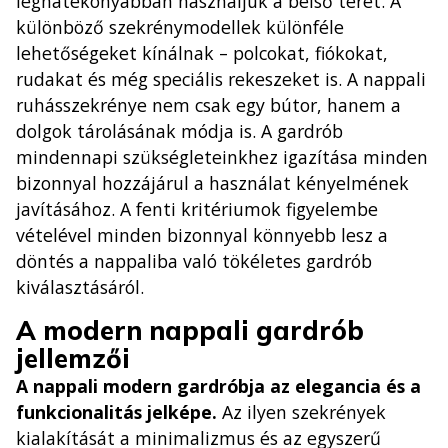
leghatékonyabban használjuk a belső teret. A
különböző szekrénymodellek különféle
lehetőségeket kínálnak – polcokat, fiókokat,
rudakat és még speciális rekeszeket is. A nappali
ruhásszekrénye nem csak egy bútor, hanem a
dolgok tárolásának módja is. A gardrób
mindennapi szükségleteinkhez igazítása minden
bizonnyal hozzájárul a használat kényelmének
javításához. A fenti kritériumok figyelembe
vételével minden bizonnyal könnyebb lesz a
döntés a nappaliba való tökéletes gardrób
kiválasztásáról.
A modern nappali gardrób
jellemzői
A nappali modern gardróbja az elegancia és a
funkcionalitás jelképe.
Az ilyen szekrények
kialakítását a minimalizmus és az egyszerű