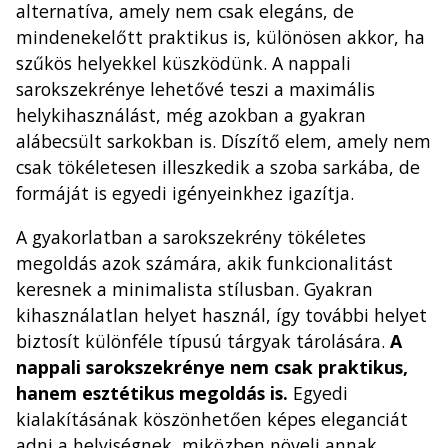
alternatíva, amely nem csak elegáns, de
mindenekelőtt praktikus is, különösen akkor, ha
szűkös helyekkel küszködünk. A nappali
sarokszekrénye lehetővé teszi a maximális
helykihasználást, még azokban a gyakran
alábecsült sarkokban is. Díszítő elem, amely nem
csak tökéletesen illeszkedik a szoba sarkába, de
formáját is egyedi igényeinkhez igazítja.
A gyakorlatban a sarokszekrény tökéletes
megoldás azok számára, akik funkcionalitást
keresnek a minimalista stílusban. Gyakran
kihasználatlan helyet használ, így további helyet
biztosít különféle típusú tárgyak tárolására.
A
nappali sarokszekrénye nem csak praktikus,
hanem esztétikus megoldás is.
Egyedi
kialakításának köszönhetően képes eleganciát
adni a helyiségnek, miközben növeli annak