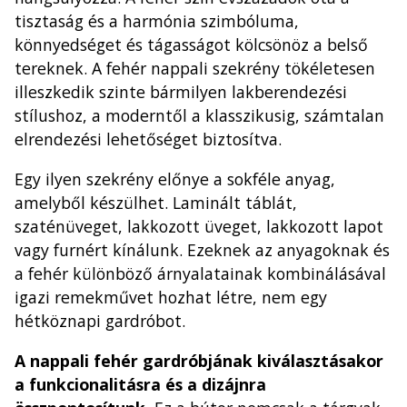
tisztaság és a harmónia szimbóluma,
könnyedséget és tágasságot kölcsönöz a belső
tereknek. A fehér nappali szekrény tökéletesen
illeszkedik szinte bármilyen lakberendezési
stílushoz, a moderntől a klasszikusig, számtalan
elrendezési lehetőséget biztosítva.
Egy ilyen szekrény előnye a sokféle anyag,
amelyből készülhet. Laminált táblát,
szaténüveget, lakkozott üveget, lakkozott lapot
vagy furnért kínálunk. Ezeknek az anyagoknak és
a fehér különböző árnyalatainak kombinálásával
igazi remekművet hozhat létre, nem egy
hétköznapi gardróbot.
A nappali fehér gardróbjának kiválasztásakor
a funkcionalitásra és a dizájnra