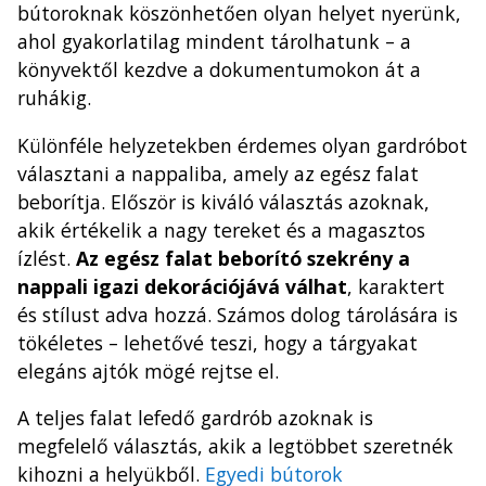
bútoroknak köszönhetően olyan helyet nyerünk,
ahol gyakorlatilag mindent tárolhatunk – a
könyvektől kezdve a dokumentumokon át a
ruhákig.
Különféle helyzetekben érdemes olyan gardróbot
választani a nappaliba, amely az egész falat
beborítja. Először is kiváló választás azoknak,
akik értékelik a nagy tereket és a magasztos
ízlést.
Az egész falat beborító szekrény a
nappali igazi dekorációjává válhat
, karaktert
és stílust adva hozzá. Számos dolog tárolására is
tökéletes – lehetővé teszi, hogy a tárgyakat
elegáns ajtók mögé rejtse el.
A teljes falat lefedő gardrób azoknak is
megfelelő választás, akik a legtöbbet szeretnék
kihozni a helyükből.
Egyedi bútorok