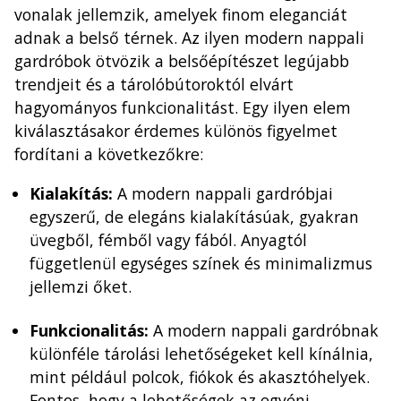
vonalak jellemzik, amelyek finom eleganciát
adnak a belső térnek. Az ilyen modern nappali
gardróbok ötvözik a belsőépítészet legújabb
trendjeit és a tárolóbútoroktól elvárt
hagyományos funkcionalitást. Egy ilyen elem
kiválasztásakor érdemes különös figyelmet
fordítani a következőkre:
Kialakítás:
A modern nappali gardróbjai
egyszerű, de elegáns kialakításúak, gyakran
üvegből, fémből vagy fából. Anyagtól
függetlenül egységes színek és minimalizmus
jellemzi őket.
Funkcionalitás:
A modern nappali gardróbnak
különféle tárolási lehetőségeket kell kínálnia,
mint például polcok, fiókok és akasztóhelyek.
Fontos, hogy a lehetőségek az egyéni