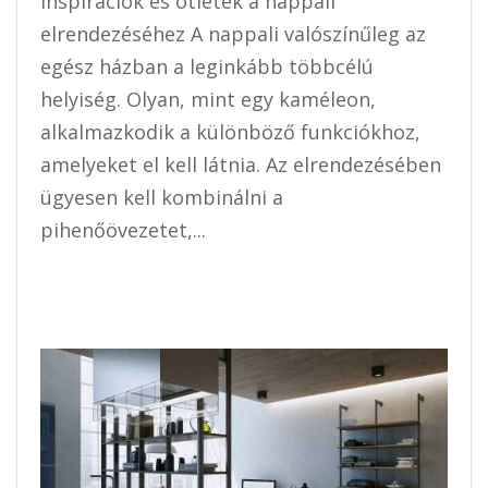
Inspirációk és ötletek a nappali
elrendezéséhez A nappali valószínűleg az
egész házban a leginkább többcélú
helyiség. Olyan, mint egy kaméleon,
alkalmazkodik a különböző funkciókhoz,
amelyeket el kell látnia. Az elrendezésében
ügyesen kell kombinálni a
pihenőövezetet,...