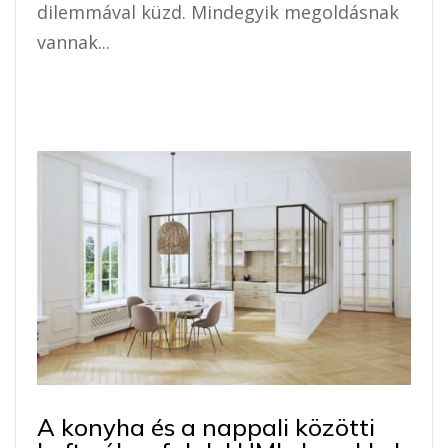
dilemmával küzd. Mindegyik megoldásnak
vannak...
A konyha és a nappali közötti