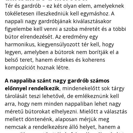
Tér és gardrób – ez két olyan elem, amelyeknek
tökéletesen illeszkedniük kell egymáshoz. A
nappali nagy gardróbjának kiválasztásakor
figyelembe kell venni a szoba méretét és a többi
bútor elrendezését. Az eredmény egy
harmonikus, kiegyensúlyozott tér kell, hogy
legyen, amelyben a bútorok nem borítják el a
belső teret, hanem érdekes és koherens
kompozíciót hoznak létre.
A nappaliba szánt nagy gardrób számos
előnnyel rendelkezik
, mindenekelőtt sok tárgy
tárolását teszi lehetővé, de emlékeznünk kell
arra, hogy nem minden nappaliban lehet nagy
méretű bútorokat elhelyezni. Mielőtt a választás
mellett döntenénk, alaposan mérjük meg
nemcsak a rendelkezésre álló helyet, hanem a