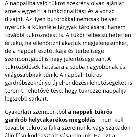
A nappaliba való tükrös szekrény olyan ajánlat,
amely egyesíti a funkcionalitást és a vonzó
dizájnt. Az ilyen bútorokkal nemcsak helyet
nyerünk a különféle tárgyak tárolására, hanem
további tükröződést is. A tükör felbecsülhetetlen
értékű, ha ellenőrizni akarjuk megjelenésünket,
de a nappali esztétikája és térbelisége
szempontjából is nagy jelentősége van. A
tükröződések hatására a szoba nagyobbnak és
világosabbnak tűnik. A nappali tükrös
gardróbszekrénye új elrendezési lehetőségeket is
teremt, lehetővé téve, hogy tükrözze nappalija
legszebb sarkait.
Gyakorlati szempontból
a nappali tükrös
gardrób helytakarékos megoldás
– nem kell
további tükröt a falra szerelnünk, vagy szabadon
álló fésülködőasztalt vásárolnunk. Ha ezt a