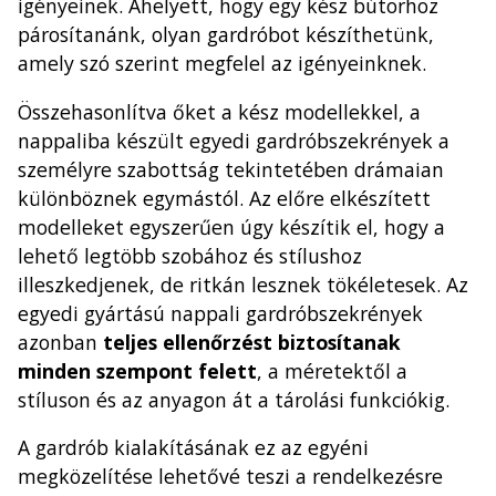
igényeinek. Ahelyett, hogy egy kész bútorhoz
párosítanánk, olyan gardróbot készíthetünk,
amely szó szerint megfelel az igényeinknek.
Összehasonlítva őket a kész modellekkel, a
nappaliba készült egyedi gardróbszekrények a
személyre szabottság tekintetében drámaian
különböznek egymástól. Az előre elkészített
modelleket egyszerűen úgy készítik el, hogy a
lehető legtöbb szobához és stílushoz
illeszkedjenek, de ritkán lesznek tökéletesek. Az
egyedi gyártású nappali gardróbszekrények
azonban
teljes ellenőrzést biztosítanak
minden szempont felett
, a méretektől a
stíluson és az anyagon át a tárolási funkciókig.
A gardrób kialakításának ez az egyéni
megközelítése lehetővé teszi a rendelkezésre