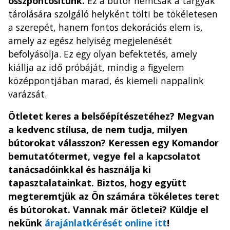
összpontosítunk.
Ez a bútor nemcsak a tárgyak
tárolására szolgáló helyként tölti be tökéletesen
a szerepét, hanem fontos dekorációs elem is,
amely az egész helyiség megjelenését
befolyásolja. Ez egy olyan befektetés, amely
kiállja az idő próbáját, mindig a figyelem
középpontjában marad, és kiemeli nappalink
varázsát.
Ötletet keres a belsőépítészetéhez? Megvan
a kedvenc stílusa, de nem tudja, milyen
bútorokat válasszon? Keressen egy Komandor
bemutatótermet, vegye fel a kapcsolatot
tanácsadóinkkal és használja ki
tapasztalatainkat. Biztos, hogy együtt
megteremtjük az Ön számára tökéletes teret
és bútorokat. Vannak már ötletei? Küldje el
nekünk
árajánlatkérését online itt
!