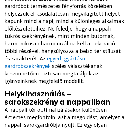
gardróbot természetes fényforrás közelében
helyezzük el, csodálatosan megvilágított helyet
kapunk mind a napi, mind a különleges alkalmak
előkészületeihez. Ne feledje, hogy a nappali
tükrös szekrényének, mint minden bútornak,
harmonikusan harmonizálnia kell a dekoráció
többi részével, hangsúlyozva a belső tér stílusát
és karakterét. Az
egyedi gyártású
gardróbszekrények
széles választékának
köszönhetően biztosan megtaláljuk az
igényeinknek megfelelő modellt.
Helykihasználás –
sarokszekrény a nappaliban
A nappali tér optimalizálásakor különösen
érdemes megfontolni azt a megoldást, amelyet a
nappali sarokgardróbja nyújt. Ez egy olyan