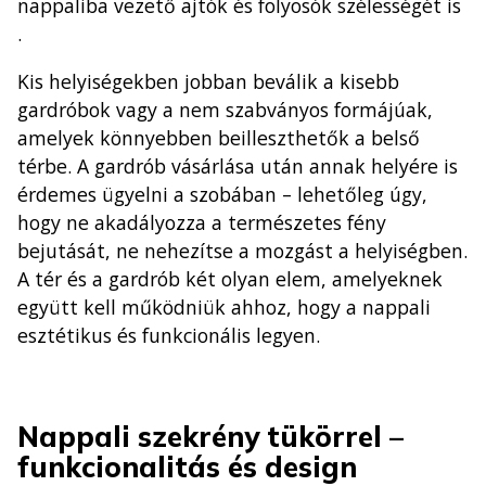
nappaliba vezető ajtók és folyosók szélességét is
.
Kis helyiségekben jobban beválik a kisebb
gardróbok vagy a nem szabványos formájúak,
amelyek könnyebben beilleszthetők a belső
térbe. A gardrób vásárlása után annak helyére is
érdemes ügyelni a szobában – lehetőleg úgy,
hogy ne akadályozza a természetes fény
bejutását, ne nehezítse a mozgást a helyiségben.
A tér és a gardrób két olyan elem, amelyeknek
együtt kell működniük ahhoz, hogy a nappali
esztétikus és funkcionális legyen.
Nappali szekrény tükörrel –
funkcionalitás és design