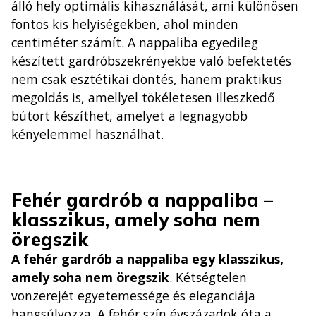
álló hely optimális kihasználását, ami különösen
fontos kis helyiségekben, ahol minden
centiméter számít. A nappaliba egyedileg
készített gardróbszekrényekbe való befektetés
nem csak esztétikai döntés, hanem praktikus
megoldás is, amellyel tökéletesen illeszkedő
bútort készíthet, amelyet a legnagyobb
kényelemmel használhat.
Fehér gardrób a nappaliba –
klasszikus, amely soha nem
öregszik
A fehér gardrób a nappaliba egy klasszikus,
amely soha nem öregszik
. Kétségtelen
vonzerejét egyetemessége és eleganciája
hangsúlyozza. A fehér szín évszázadok óta a