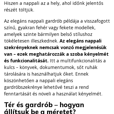
Hiszen a nappali az a hely, ahol időnk jelentős
részét töltjük.
Az elegáns nappali gardrób példája a visszafogott
színű, gyakran fehér vagy fekete modellek,
amelyek szinte bármilyen belső stílushoz
tökéletesen illeszkednek.
Az elegáns nappali
szekrényeknek nemcsak vonzó megjelenésük
van – ezek meghatározzák a szoba kényelmét
és funkcionalitását.
Itt a multifunkcionalitás a
kulcs – könyvek, dokumentumok, sőt ruhák
tárolására is használhatjuk őket. Ennek
köszönhetően a nappali elegáns
gardróbszekrénye lehetővé teszi a rend
fenntartását és növeli a használat kényelmét.
Tér és gardrób – hogyan
állítsuk be a méretet?