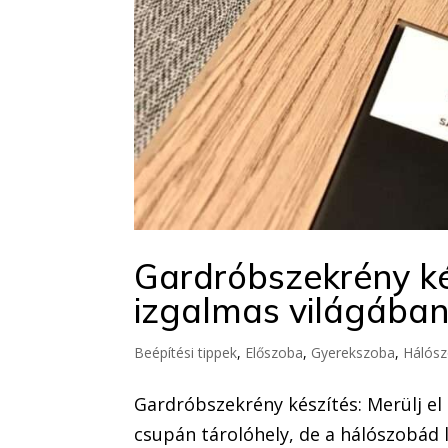
Gardróbszekrény ké
izgalmas világában
Beépítési tippek
,
Előszoba
,
Gyerekszoba
,
Hálós
Gardróbszekrény készítés: Merülj e
csupán tárolóhely, de a hálószobád le