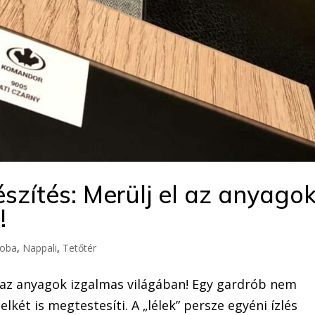
szítés: Merülj el az anyago
!
zoba
,
Nappali
,
Tetőtér
l az anyagok izgalmas világában! Egy gardrób nem
lkét is megtestesíti. A „lélek” persze egyéni ízlés