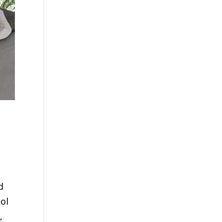
d
hol
,