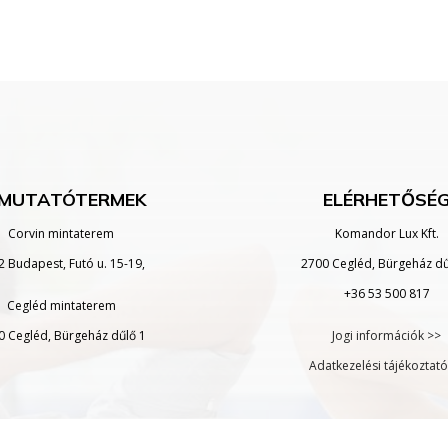
MUTATÓTERMEK
ELÉRHETŐSÉ
Corvin mintaterem
Komandor Lux Kft.
2 Budapest, Futó u. 15-19,
2700 Cegléd, Bürgeház dű
+36 53 500 817
Cegléd mintaterem
0 Cegléd, Bürgeház dűlő 1
Jogi információk >>
Adatkezelési tájékoztató