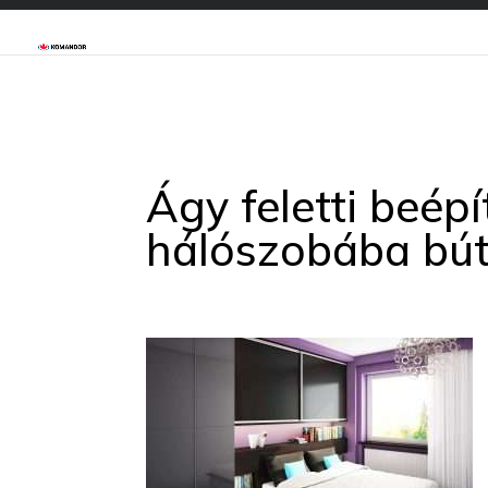
Ágy feletti beépí
hálószobába bút