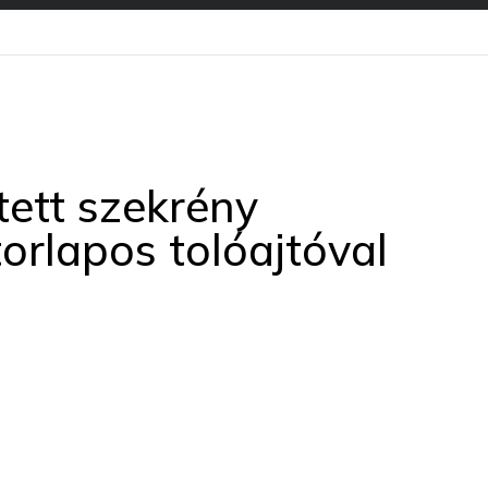
tett szekrény
orlapos tolóajtóval