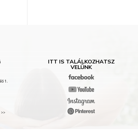
G
ITT IS TALÁLKOZHATSZ
VELÜNK
lő 1.
 >>