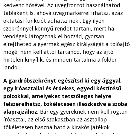
kedvenc hősével. Az üvegfrontot használhatod
táblaként is, ahová üvegmarkerrel írhatsz, azaz
oktatási funkciót adhatsz neki. Egy ilyen
szekrénnyel könnyű rendet tartani, mert ha
vendégek látogatnak el hozzád, gyorsan
elrejtheted a gyermek egész királyságát a tolóajtó
mögé, nem kell attól tartanod, hogy az ajtó
hirtelen kinyílik, és minden tartalma a földön
landol.
A gardróbszekrényt egészítsd ki egy ággyal,
egy íróasztallal és érdekes, egyedi készítésű
polcokkal, amelyeket tetszőleges helyre
felszerelhetsz, tökéletesen illeszkedve a szoba
alaprajzához.
Bár egy gyereknek nem kell rögtön
íróasztal, az első szakaszban az asztallap
tökéletesen használható a kirakós játékok