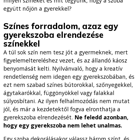
milyen színeket és mit tegyünk, hogy a szoba
együtt nőjön a gyerekkel?
Színes forradalom, azaz egy
gyerekszoba elrendezése
színekkel
A túl sok szín nem tesz jót a gyermeknek, mert
figyelemeltereléshez vezet, és az állandó káosz
benyomását kelti. Nyilvánvaló, hogy a kreatív
rendetlenség nem idegen egy gyerekszobában, és
ezt nem szabad színes bútorokkal, szőnyegekkel,
ágytakarókkal, függönyökkel vagy falakkal
súlyosbítani. Az ilyen felhalmozódás nem mutat
jól, és már a kezdetektől fogva elronthatja a
gyerekszoba elrendezését.
Ne feledd azonban,
hogy egy gyerekszoba nem lehet unalmas.
Egy szoba dekorálásakor válassz három színt, és