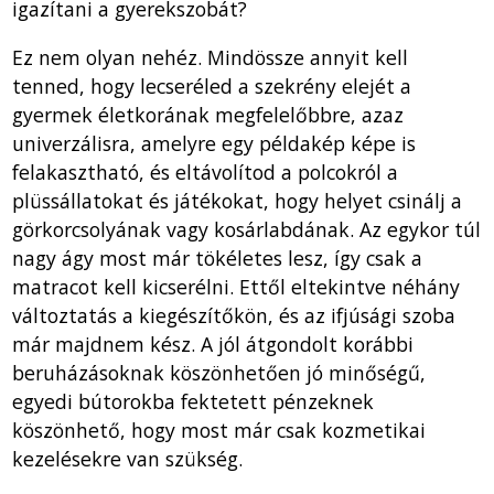
igazítani a gyerekszobát?
Ez nem olyan nehéz. Mindössze annyit kell
tenned, hogy lecseréled a szekrény elejét a
gyermek életkorának megfelelőbbre, azaz
univerzálisra, amelyre egy példakép képe is
felakasztható, és eltávolítod a polcokról a
plüssállatokat és játékokat, hogy helyet csinálj a
görkorcsolyának vagy kosárlabdának. Az egykor túl
nagy ágy most már tökéletes lesz, így csak a
matracot kell kicserélni. Ettől eltekintve néhány
változtatás a kiegészítőkön, és az ifjúsági szoba
már majdnem kész. A jól átgondolt korábbi
beruházásoknak köszönhetően jó minőségű,
egyedi bútorokba fektetett pénzeknek
köszönhető, hogy most már csak kozmetikai
kezelésekre van szükség.