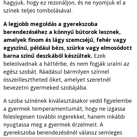
hagyjuk, hogy ez rezonáljon, és ne nyomjuk el a
színek teljes tombolásával.
A legjobb megoldás a gyerekszoba
berendezéséhez a könnyű bútorok lesznek,
amelyek finom és lágy szemcséjű, fehér vagy
egyszínű, például bézs, szürke vagy elmosódott
barna színű deszkából készültek.
Ezek
beleolvadnak a háttérbe, és nem fogják uralni az
egész szobát. Ráadásul bármilyen színnel
összeillesztheted őket, amelyet szeretnél
bevezetni gyermeked szobájába.
A szoba színének kiválasztásakor vedd figyelembe
a gyermek temperamentumát, hogy ne izgassa
feleslegesen további ingerekkel, hanem inkább
nyugtassa meg a gyermek érzelmeit. A
gyerekszoba berendezésénél válassz semleges