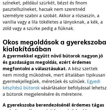
színeket, például szürkét, bézst és finom
pasztellszíneket, hacsak nem szeretnéd
személyre szabni a szobát. Akkor a rózsaszín, a
vanília vagy a lila tökéletes a lányoknak, a kék, a
zöld vagy a szürke pedig a fiúknak.
Okos megoldások a gyerekszoba
kialakításában
A gyermekkel együtt növő bútorok nagyon jó
és gazdaságos megoldás, ezért érdemes
megfontolni a választásukat.
A kész szettek
nem mindig működnek, mert általában tipikusan
gyermekjellegűek, méretűek és színűek.
Egyedi
készítésű bútorok
vásárlásakor befolyással lehetsz
a bútorok megjelenésére és méreteire.
A gyerekszoba berendezésénél érdemes tágas