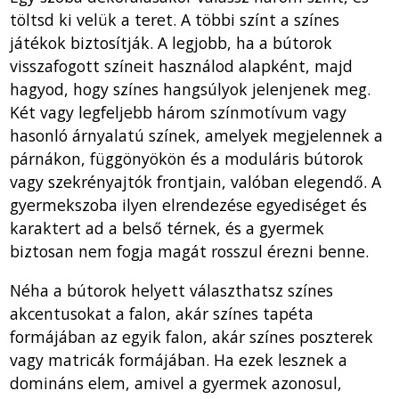
töltsd ki velük a teret. A többi színt a színes
játékok biztosítják. A legjobb, ha a bútorok
visszafogott színeit használod alapként, majd
hagyod, hogy színes hangsúlyok jelenjenek meg.
Két vagy legfeljebb három színmotívum vagy
hasonló árnyalatú színek, amelyek megjelennek a
párnákon, függönyökön és a moduláris bútorok
vagy szekrényajtók frontjain, valóban elegendő. A
gyermekszoba ilyen elrendezése egyediséget és
karaktert ad a belső térnek, és a gyermek
biztosan nem fogja magát rosszul érezni benne.
Néha a bútorok helyett választhatsz színes
akcentusokat a falon, akár színes tapéta
formájában az egyik falon, akár színes poszterek
vagy matricák formájában. Ha ezek lesznek a
domináns elem, amivel a gyermek azonosul,