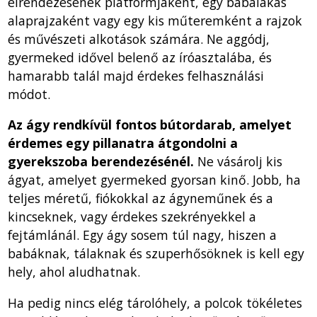
elrendezésének platformjaként, egy babalakás
alaprajzaként vagy egy kis műteremként a rajzok
és művészeti alkotások számára. Ne aggódj,
gyermeked idővel belenő az íróasztalába, és
hamarabb talál majd érdekes felhasználási
módot.
Az ágy rendkívül fontos bútordarab, amelyet
érdemes egy pillanatra átgondolni a
gyerekszoba berendezésénél.
Ne vásárolj kis
ágyat, amelyet gyermeked gyorsan kinő. Jobb, ha
teljes méretű, fiókokkal az ágyneműnek és a
kincseknek, vagy érdekes szekrényekkel a
fejtámlánál. Egy ágy sosem túl nagy, hiszen a
babáknak, tálaknak és szuperhősöknek is kell egy
hely, ahol aludhatnak.
Ha pedig nincs elég tárolóhely, a polcok tökéletes