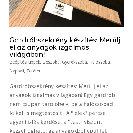
Gardróbszekrény készítés: Merülj
el az anyagok izgalmas
világában!
Beépítési tippek
,
Előszoba
,
Gyerekszoba
,
Hálószoba
,
Nappali
,
Tetőtér
Gardróbszekrény készítés: Merülj el az
anyagok izgalmas világában! Egy gardrób
nem csupán tárolóhely, de a hálószobád
lelkét is megtestesíti. A "lélek" persze
egyéni ízlés kérdése, a "test" viszont
kézzelfogható: az anyagokból épül fel.