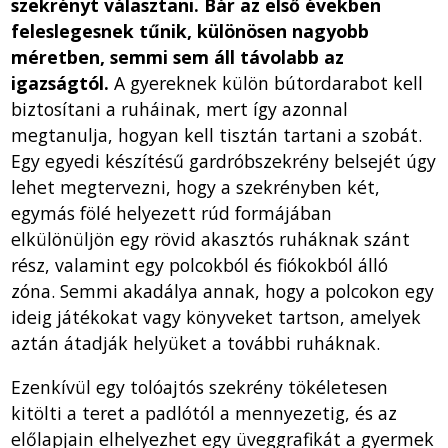
szekrényt választani. Bár az első években
feleslegesnek tűnik, különösen nagyobb
méretben, semmi sem áll távolabb az
igazságtól.
A gyereknek külön bútordarabot kell
biztosítani a ruháinak, mert így azonnal
megtanulja, hogyan kell tisztán tartani a szobát.
Egy egyedi készítésű gardróbszekrény belsejét úgy
lehet megtervezni, hogy a szekrényben két,
egymás fölé helyezett rúd formájában
elkülönüljön egy rövid akasztós ruháknak szánt
rész, valamint egy polcokból és fiókokból álló
zóna. Semmi akadálya annak, hogy a polcokon egy
ideig játékokat vagy könyveket tartson, amelyek
aztán átadják helyüket a további ruháknak.
Ezenkívül egy tolóajtós szekrény tökéletesen
kitölti a teret a padlótól a mennyezetig, és az
előlapjain elhelyezhet egy üveggrafikát a gyermek