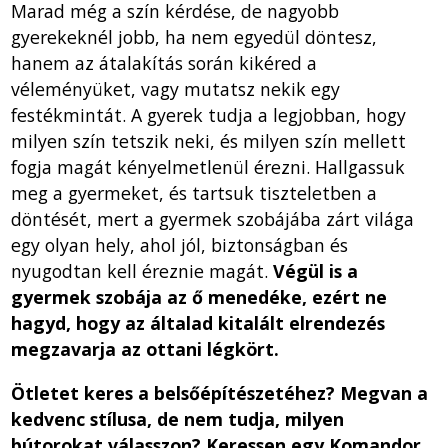
Marad még a szín kérdése, de nagyobb
gyerekeknél jobb, ha nem egyedül döntesz,
hanem az átalakítás során kikéred a
véleményüket, vagy mutatsz nekik egy
festékmintát. A gyerek tudja a legjobban, hogy
milyen szín tetszik neki, és milyen szín mellett
fogja magát kényelmetlenül érezni. Hallgassuk
meg a gyermeket, és tartsuk tiszteletben a
döntését, mert a gyermek szobájába zárt világa
egy olyan hely, ahol jól, biztonságban és
nyugodtan kell éreznie magát.
Végül is a
gyermek szobája az ő menedéke, ezért ne
hagyd, hogy az általad kitalált elrendezés
megzavarja az ottani légkört.
Ötletet keres a belsőépítészetéhez? Megvan a
kedvenc stílusa, de nem tudja, milyen
bútorokat válasszon? Keressen egy Komandor