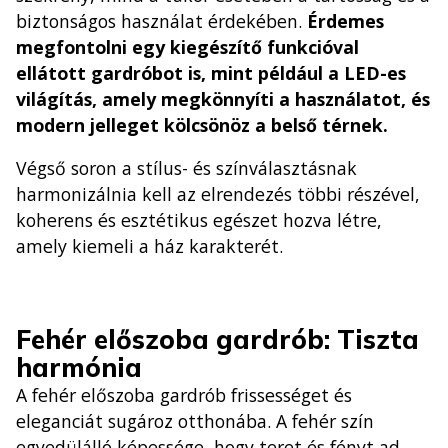
biztonságos használat érdekében.
Érdemes
megfontolni egy kiegészítő funkcióval
ellátott gardróbot is, mint például a LED-es
világítás, amely megkönnyíti a használatot, és
modern jelleget kölcsönöz a belső térnek.
Végső soron a stílus- és színválasztásnak
harmonizálnia kell az elrendezés többi részével,
koherens és esztétikus egészet hozva létre,
amely kiemeli a ház karakterét.
Fehér előszoba gardrób: Tiszta
harmónia
A fehér előszoba gardrób frissességet és
eleganciát sugároz otthonába. A fehér szín
egyedülálló képessége, hogy teret és fényt ad