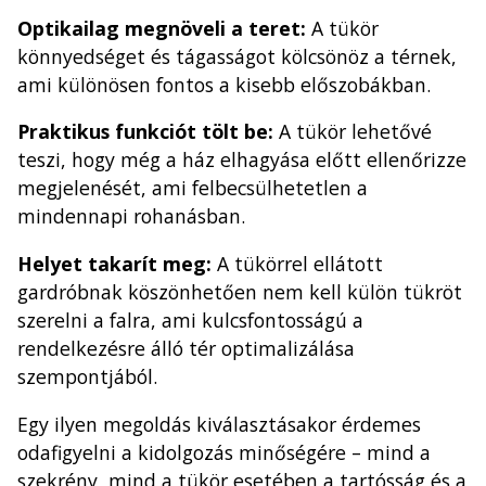
Optikailag megnöveli a teret:
A tükör
könnyedséget és tágasságot kölcsönöz a térnek,
ami különösen fontos a kisebb előszobákban.
Praktikus funkciót tölt be:
A tükör lehetővé
teszi, hogy még a ház elhagyása előtt ellenőrizze
megjelenését, ami felbecsülhetetlen a
mindennapi rohanásban.
Helyet takarít meg:
A tükörrel ellátott
gardróbnak köszönhetően nem kell külön tükröt
szerelni a falra, ami kulcsfontosságú a
rendelkezésre álló tér optimalizálása
szempontjából.
Egy ilyen megoldás kiválasztásakor érdemes
odafigyelni a kidolgozás minőségére – mind a
szekrény, mind a tükör esetében a tartósság és a