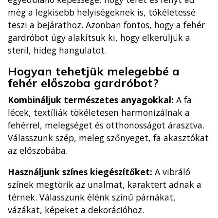
még a legkisebb helyiségeknek is, tökéletessé
teszi a bejárathoz. Azonban fontos, hogy a fehér
gardróbot úgy alakítsuk ki, hogy elkerüljük a
steril, hideg hangulatot.
Hogyan tehetjük melegebbé a
fehér előszoba gardróbot?
Kombináljuk természetes anyagokkal:
A fa
lécek, textíliák tökéletesen harmonizálnak a
fehérrel, melegséget és otthonosságot árasztva.
Válasszunk szép, meleg szőnyeget, fa akasztókat
az előszobába.
Használjunk színes kiegészítőket:
A vibráló
színek megtörik az unalmat, karaktert adnak a
térnek. Válasszunk élénk színű párnákat,
vázákat, képeket a dekorációhoz.