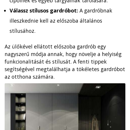
cipőinek és egyéb tárgyainak tárolására.
Válassz stílusos gardróbot:
A gardróbnak
illeszkednie kell az előszoba általános
stílusához.
Az ülőkével ellátott előszoba gardrób egy
nagyszerű módja annak, hogy növelje a helyiség
funkcionalitását és stílusát. A fenti tippek
segítségével megtalálhatja a tökéletes gardróbot
az otthona számára.