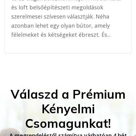
és loft belsőépítészeti megoldások
szerelmesei szívesen választják. Néha
azonban lehet egy olyan bútor, amely
félelmeket és kétségeket ébreszt. És...
Válaszd a Prémium
Kényelmi
Csomagunkat!
A megrendeléstől számítva várhatóan 4 hét