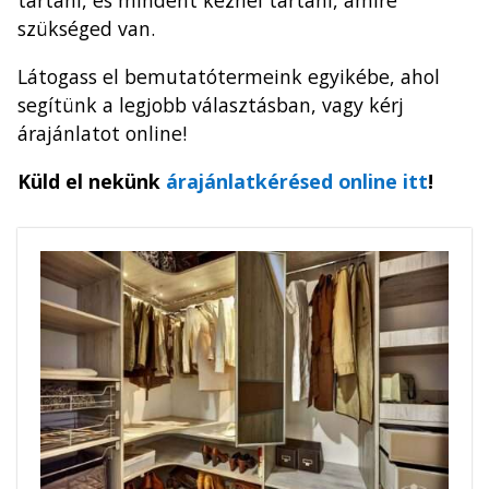
tartani, és mindent kéznél tartani, amire
szükséged van.
Látogass el bemutatótermeink egyikébe, ahol
segítünk a legjobb választásban, vagy kérj
árajánlatot online!
Küld el nekünk
árajánlatkérésed online itt
!